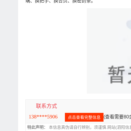
璃、换把手、换合页、换密封条。
联系方式
138****5906
(查看需要8
点击查看完整信息
特此声明：
本信息真伪请自行辨别，须谨慎.网站(泗阳信