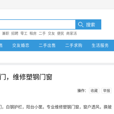
：
兼职
招聘
零工
租房
二手
交友
便民
商家活
售
交友婚恋
二手出售
二手求购
生活服务
门，维修塑钢门窗
操作：
收藏
举报
门，白钢护栏，阳台小筐。专业维修塑钢门窗，窗户透风，换玻