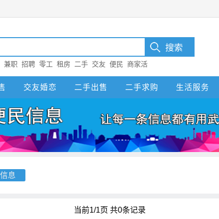
：
兼职
招聘
零工
租房
二手
交友
便民
商家活
售
交友婚恋
二手出售
二手求购
生活服务
信息
当前1/1页 共0条记录