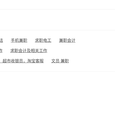
洁
手机兼职
求职电工
兼职会计
作
求职会计及相关工作
，超市收银员，淘宝客服
文员 兼职