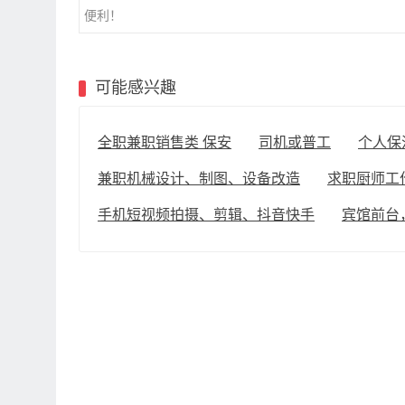
便利！
可能感兴趣
全职兼职销售类 保安
司机或普工
个人保
兼职机械设计、制图、设备改造
求职厨师工
手机短视频拍摄、剪辑、抖音快手
宾馆前台