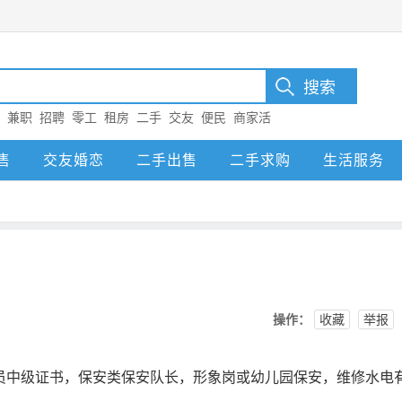
：
兼职
招聘
零工
租房
二手
交友
便民
商家活
售
交友婚恋
二手出售
二手求购
生活服务
操作：
收藏
举报
员中级证书，保安类保安队长，形象岗或幼儿园保安，维修水电